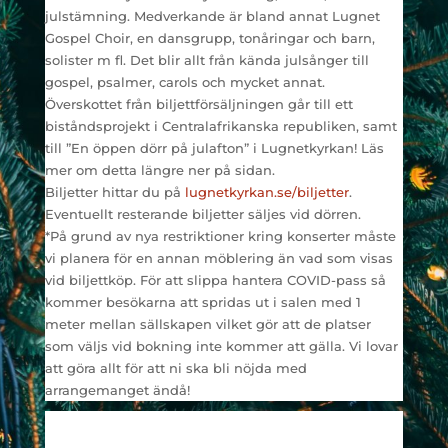
julstämning. Medverkande är bland annat Lugnet
Gospel Choir, en dansgrupp, tonåringar och barn,
solister m fl. Det blir allt från kända julsånger till
gospel, psalmer, carols och mycket annat.
Överskottet från biljettförsäljningen går till ett
biståndsprojekt i Centralafrikanska republiken, samt
till ”En öppen dörr på julafton” i Lugnetkyrkan! Läs
mer om detta längre ner på sidan.
Biljetter hittar du på
lugnetkyrkan.se/biljetter
.
Eventuellt resterande biljetter säljes vid dörren.
*På grund av nya restriktioner kring konserter måste
vi planera för en annan möblering än vad som visas
vid biljettköp. För att slippa hantera COVID-pass så
kommer besökarna att spridas ut i salen med 1
meter mellan sällskapen vilket gör att de platser
som väljs vid bokning inte kommer att gälla. Vi lovar
att göra allt för att ni ska bli nöjda med
arrangemanget ändå!