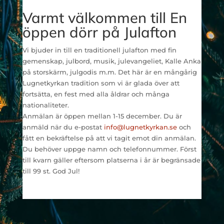
Varmt välkommen till En
öppen dörr på Julafton
Vi bjuder in till en traditionell julafton med fin
gemenskap, julbord, musik, julevangeliet, Kalle Anka
på storskärm, julgodis m.m. Det här är en mångårig
Lugnetkyrkan tradition som vi är glada över att
fortsätta, en fest med alla åldrar och många
nationaliteter.
Anmälan är öppen mellan 1-15 december. Du är
anmäld när du e-postat
info@lugnetkyrkan.se
och
fått en bekräftelse på att vi tagit emot din anmälan.
Du behöver uppge namn och telefonnummer. Först
till kvarn gäller eftersom platserna i år är begränsade
till 99 st. God Jul!