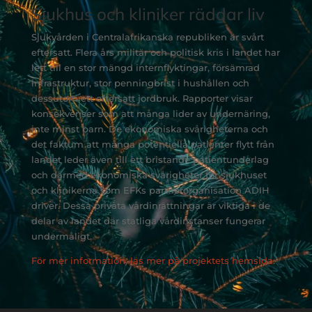
Sjukhus och kliniker räddar liv
Sjukvården i Centralafrikanska republiken är svårt
eftersatt. Flera års militär och politisk kris i landet har
lett till en stor mängd internflyktingar, försämrad
infrastruktur, stor penningbrist i hushållen och
dessutom ett eftersatt jordbruk. Rapporter visar
konsekvenser som att många lider av undernäring,
inte minst barn. De ekonomiska svårigheterna och
det faktum att många potentiella patienter flytt från
landet leder även till ett bristande patientunderlag
och därmed ekonomiska svårigheter för sjukhuset
och klinikerna som EFKs partnerorganisation ADIH
driver. Dessa privata vårdinrättningar är viktiga i de
delar av landet där statliga vårdinstanser fungerar
undermåligt.
För mer information, läs mer på projektets hemsida
.