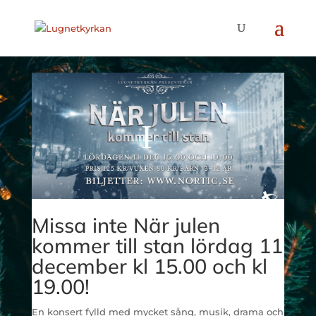
Missa inte När julen
kommer till stan lördag 11
december kl 15.00 och kl
19.00!
En konsert fylld med mycket sång, musik, drama och